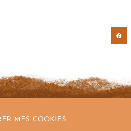
RER MES COOKIES
MENU
LIENS UTILES